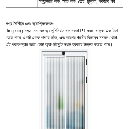
স্ট্যান্ডার্ড লক, স্মার্ট লক, বোল্ট, চুম্বক, দরজার নব
পণ্য বৈশিষ্ট্য এবং অ্যাপ্লিকেশন:
Jingxing সস্তা নন রেল অ্যালুমিনিয়াম খাদ দরজা PT দরজা ধাক্কা এবং টানা
যেতে পারে, একটি একক পাতায় ভাঁজ, এবং তারপর প্রাচীর বিরুদ্ধে সমতল খোলা.
এই প্রবেশদ্বার দরজা ছোট অ্যাপার্টমেন্টে স্থান ব্যবহার উন্নত করতে পারে।