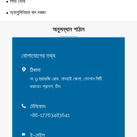
পিডি ডোর
অ্যালুমিনিয়াম খাদ দরজা
অনুসন্ধান পাঠান
যোগাযোগের তথ্য
ঠিকানা

নং 9 হুয়াগুজি রোড, নানহাই জেলা, ফোশান সিটি,
গুয়াংডং প্রদেশ, চীন
টেলিফোন

+86-17763483641
ই-মেইল
