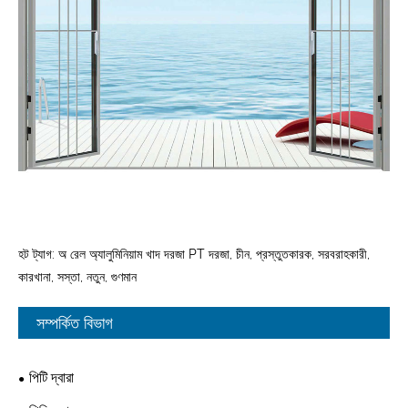
হট ট্যাগ: অ রেল অ্যালুমিনিয়াম খাদ দরজা PT দরজা, চীন, প্রস্তুতকারক, সরবরাহকারী,
কারখানা, সস্তা, নতুন, গুণমান
সম্পর্কিত বিভাগ
পিটি দ্বারা