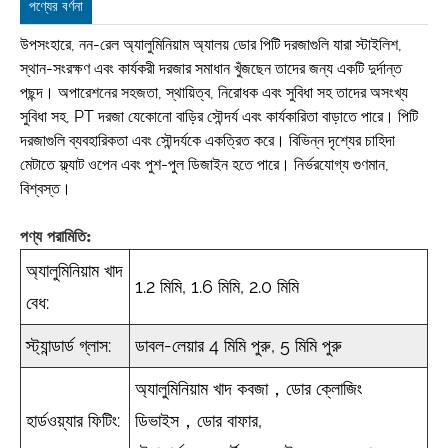
পণ্যের বর্ণনা
উপসংহারে, নন-রেল অ্যালুমিনিয়াম অ্যালয় ডোর পিটি দরজাগুলি যারা স্টাইলিশ,
স্থান-সংরক্ষণ এবং কার্যকরী দরজার সমাধান খুঁজছেন তাদের জন্য একটি দুর্দান্ত
পছন্দ। অপারেশনের সহজতা, স্থায়িত্ব, নিরোধক এবং সুবিধা সহ তাদের অসংখ্য
সুবিধা সহ, PT দরজা যেকোনো বাড়ির সৌন্দর্য এবং কার্যকারিতা বাড়াতে পারে। পিটি
দরজাগুলি ব্যবহারিকতা এবং সৌন্দর্যকে একত্রিত করে। বিভিন্ন দৃশ্যের চাহিদা
মেটাতে ফ্ল্যাট ওপেন এবং পুশ-পুল ডিজাইন হতে পারে। নির্ভরযোগ্য গুণমান,
বিশ্বস্ত।
পণ্য পরামিতি:
অ্যালুমিনিয়াম খাদ
1.2 মিমি, 1.6 মিমি, 2.0 মিমি
বেধ:
স্ট্যান্ডার্ড গ্লাস:
ডাবল-লেয়ার 4 মিমি পুরু, 5 মিমি পুরু
অ্যালুমিনিয়াম খাদ কবজা，ডোর ক্লোজিং
হার্ডওয়্যার ফিটিং:
ডিভাইস，ডোর বাফার,