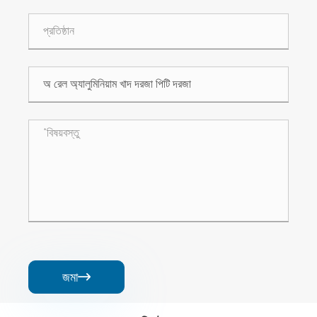
জমা
