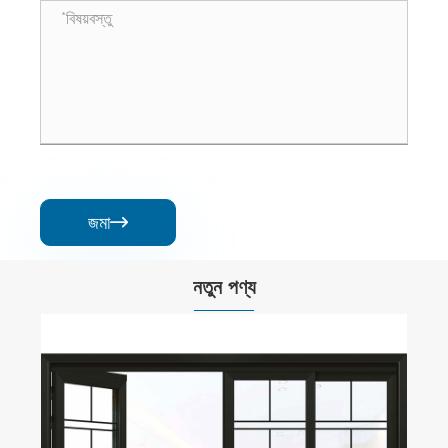
জমা

নতুন পণ্য