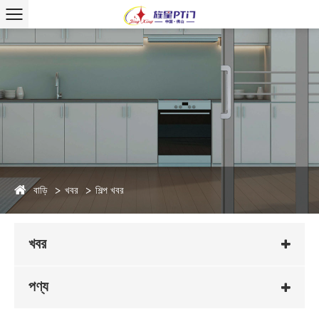
বাড়ি
খবর
শিল্প খবর
খবর
পণ্য