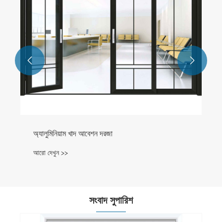


অ্যালুমিনিয়াম খাদ আবেশন দরজা
আরো দেখুন >>
সংবাদ সুপারিশ