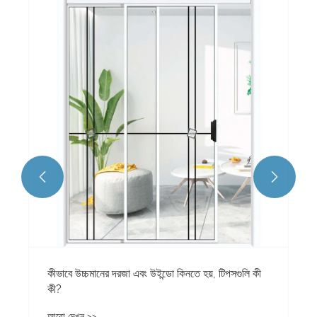


কীভাবে উচ্চমানের দরজা এবং উইন্ডো কিনতে হয়, টিপসগুলি কী
কী?
আরো দেখুন >>